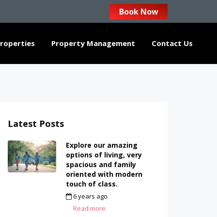
Book Now
roperties
Property Management
Contact Us
Latest Posts
Explore our amazing
options of living, very
spacious and family
oriented with modern
touch of class.
6 years ago
by
admin
Read more