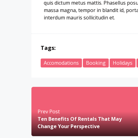
quis dictum metus mattis. Phasellus posue
massa magna, tempor in blandit id, porta 
interdum mauris sollicitudin et.
Tags:
Accomodations
Booking
Holidays
Prev Post
Ten Benefits Of Rentals That May
Change Your Perspective