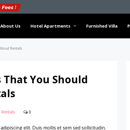
About Us
Hotel Apartments
Furnished Villa
P
About Rentals
s That You Should
als
Rentals
0
ipiscing elit. Duis mollis et sem sed sollicitudin.