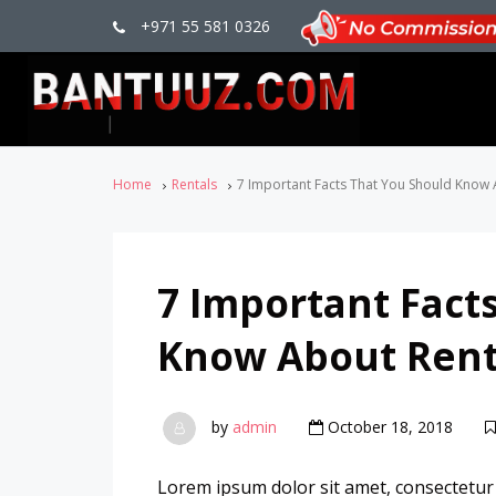
+971 55 581 0326
Home
Rentals
7 Important Facts That You Should Know 
7 Important Fact
Know About Rent
by
admin
October 18, 2018
Lorem ipsum dolor sit amet, consectetur ad