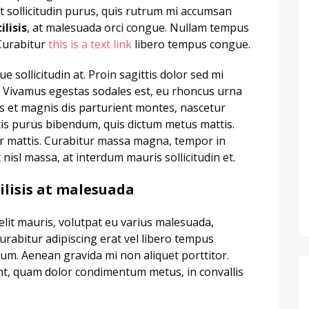
 sollicitudin purus, quis rutrum mi accumsan
lisis
, at malesuada orci congue. Nullam tempus
 Curabitur
this is a text link
libero tempus congue.
 sollicitudin at. Proin sagittis dolor sed mi
 Vivamus egestas sodales est, eu rhoncus urna
 et magnis dis parturient montes, nascetur
ortis purus bibendum, quis dictum metus mattis.
or mattis. Curabitur massa magna, tempor in
t nisl massa, at interdum mauris sollicitudin et.
cilisis at malesuada
elit mauris, volutpat eu varius malesuada,
 Curabitur adipiscing erat vel libero tempus
m. Aenean gravida mi non aliquet porttitor.
unt, quam dolor condimentum metus, in convallis