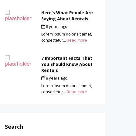
Here’s What People Are
Saying About Rentals
8 years ago
by
admin
Lorem ipsum dolor sit amet,
consectetur...
Read more
7 Important Facts That
You Should Know About
Rentals
8 years ago
by
admin
Lorem ipsum dolor sit amet,
consectetur...
Read more
Search