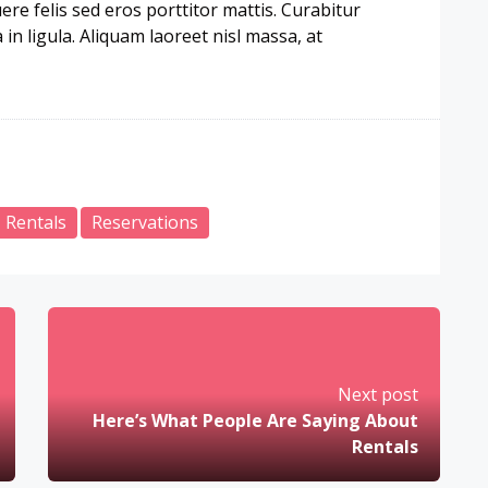
re felis sed eros porttitor mattis. Curabitur
in ligula. Aliquam laoreet nisl massa, at
Rentals
Reservations
Next post
Here’s What People Are Saying About
Rentals